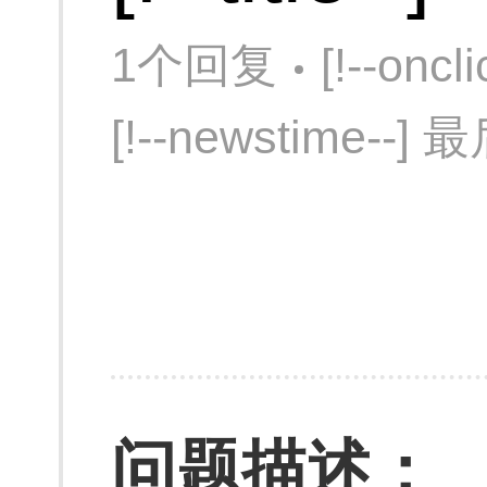
1个回复
[!--onc
[!--newstime--]
问题描述：