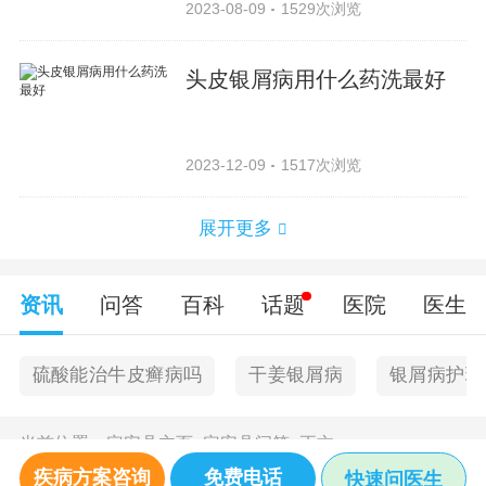
2023-08-09
1529次浏览
头皮银屑病用什么药洗最好
2023-12-09
1517次浏览
展开更多
资讯
问答
百科
话题
医院
医生
硫酸能治牛皮癣病吗
干姜银屑病
银屑病护理
当前位置：
定安县主页
>
定安县问答
>
正文
疾病方案咨询
免费电话
快速问医生