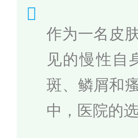
作为一名皮
见的慢性自
斑、鳞屑和
中，医院的