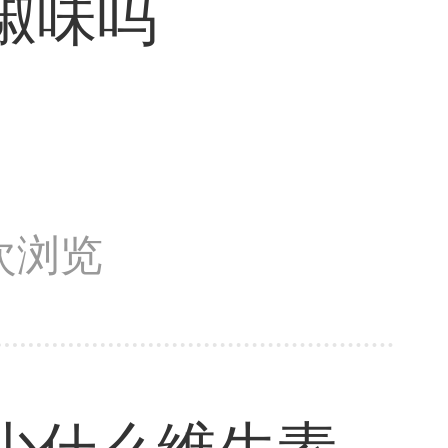
椒味吗
5次浏览