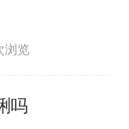
8次浏览
蜊吗