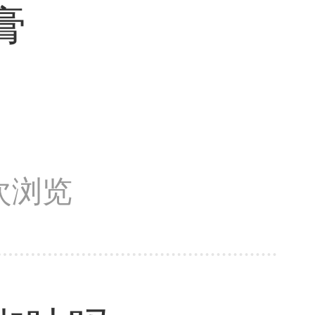
膏
7次浏览