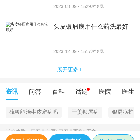
2023-08-09
1529次浏览
头皮银屑病用什么药洗最好
2023-12-09
1517次浏览
展开更多
资讯
问答
百科
话题
医院
医生
硫酸能治牛皮癣病吗
干姜银屑病
银屑病护理
当前位置：
定安县主页
>
定安县百科
>
正文