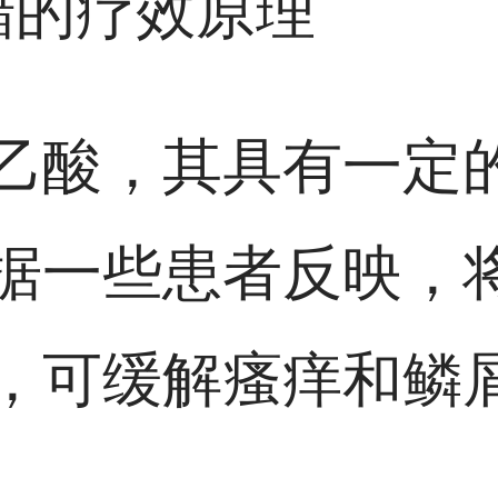
醋的疗效原理
乙酸，其具有一定
据一些患者反映，
，可缓解瘙痒和鳞