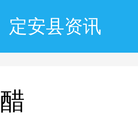
定安县资讯
敷醋