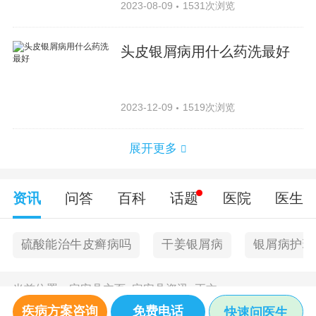
2023-08-09
1531次浏览
头皮银屑病用什么药洗最好
2023-12-09
1519次浏览
展开更多
资讯
问答
百科
话题
医院
医生
硫酸能治牛皮癣病吗
干姜银屑病
银屑病护理
当前位置：
定安县主页
>
定安县资讯
>
正文
疾病方案咨询
免费电话
快速问医生