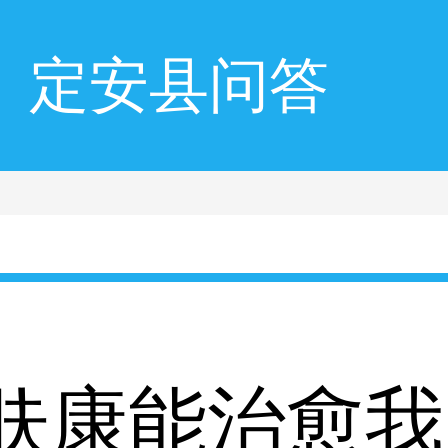
定安县问答
肤康能治愈我