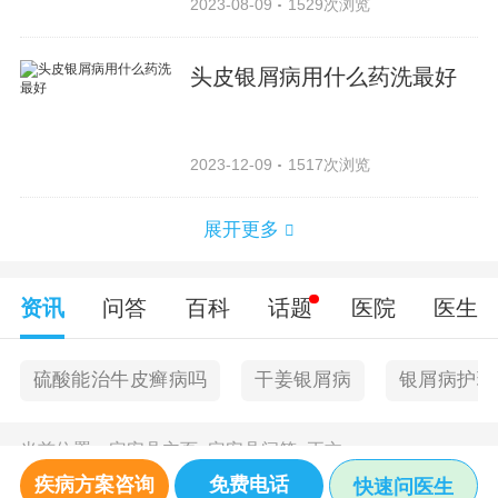
2023-08-09
1529次浏览
头皮银屑病用什么药洗最好
2023-12-09
1517次浏览
展开更多
资讯
问答
百科
话题
医院
医生
硫酸能治牛皮癣病吗
干姜银屑病
银屑病护理
当前位置：
定安县主页
>
定安县问答
>
正文
疾病方案咨询
免费电话
快速问医生