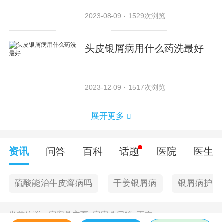
2023-08-09
1529次浏览
头皮银屑病用什么药洗最好
2023-12-09
1517次浏览
展开更多
资讯
问答
百科
话题
医院
医生
硫酸能治牛皮癣病吗
干姜银屑病
银屑病护理
当前位置：
定安县主页
>
定安县问答
>
正文