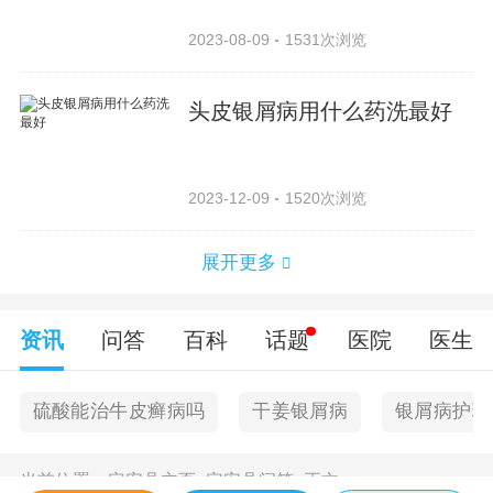
2023-08-09
1531次浏览
头皮银屑病用什么药洗最好
2023-12-09
1520次浏览
展开更多
资讯
问答
百科
话题
医院
医生
硫酸能治牛皮癣病吗
干姜银屑病
银屑病护理
当前位置：
定安县主页
>
定安县问答
>
正文